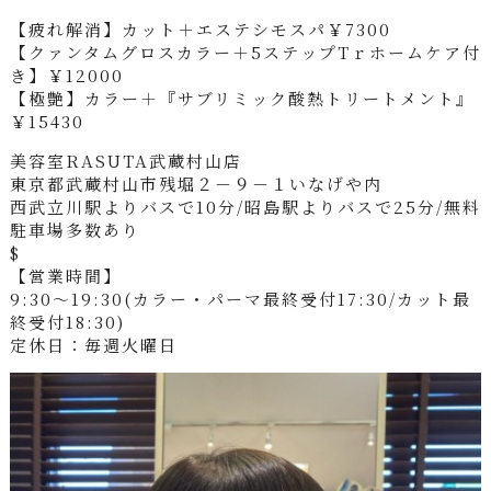
【疲れ解消】カット＋エステシモスパ￥7300
【クァンタムグロスカラー＋5ステップTｒホームケア付
き】￥12000
【極艶】カラー＋『サブリミック酸熱トリートメント』
￥15430
美容室RASUTA武蔵村山店
東京都武蔵村山市残堀２－９－１いなげや内
西武立川駅よりバスで10分/昭島駅よりバスで25分/無料
駐車場多数あり
$
【営業時間】
9:30～19:30(カラー・パーマ最終受付17:30/カット最
終受付18:30)
定休日：毎週火曜日