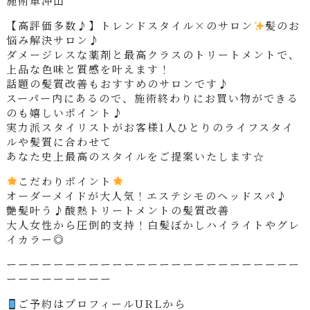
施術車沖山
【高評価多数♪】トレンドスタイル×のサロン
髪のお
悩み解決サロン♪
ダメージレスな薬剤と最高クラスのトリートメントで、
上品な色味と質感を叶えます！
話題の髪質改善もおすすめのサロンです♪
スーパー内にあるので、施術終わりにお買い物ができる
のも嬉しいポイント♪
実力派スタイリストがお客様1人ひとりのライフスタイ
ルや髪質に合わせて
あなた史上最高のスタイルをご提案いたします☆
こだわりポイント
オーダーメイドが大人気！エステシモのヘッドスパ♪
艶髪叶う♪酸熱トリートメントの髪質改善
大人女性から圧倒的支持！白髪ぼかしハイライトやグレ
イカラー◎
ーーーーーーーーーーーーーーーーーーーーーーーーー
ーーーーーーーーー
ご予約はプロフィールURLから