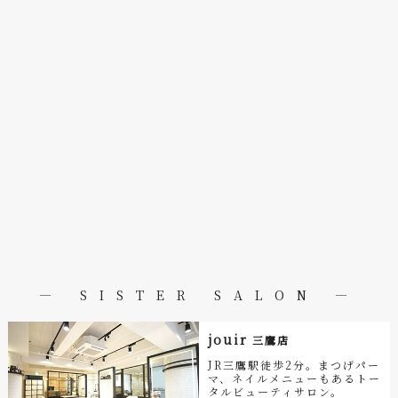
― SISTER SALON ―
jouir
三鷹店
JR三鷹駅徒歩2分。まつげパー
マ、ネイルメニューもあるトー
タルビューティサロン。