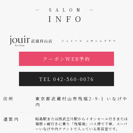
― SALON ―
INFO
ジュイール ムサシムラヤマ
クーポンWEB予約
TEL 042-560-0076
住所
東京都武蔵村山市残堀2-9-1 いなげや
内
道案内
昭島駅または西武立川駅からイオンモール行きまたは
箱根ヶ崎行きに乗り「残堀南」バス停で下車、スーパ
ーいなげや内テナントで入っている美容室です。