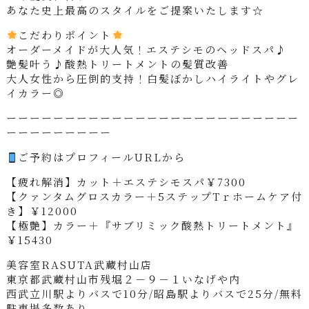
あなた史上最高のスタイルをご提案いたします☆
こだわりポイント
オーダーメイドが大人気！エステシモのヘッドスパ♪
艶髪叶う♪酸熱トリートメントの髪質改善
大人女性から圧倒的支持！白髪ぼかしハイライトやグレ
イカラー◎
ーーーーーーーーーーーーーーーーーーーーーーーーー
ーーーーーーーーー
ご予約はプロフィールURLから
【疲れ解消】カット＋エステシモスパ￥7300
【クァンタムグロスカラー＋5ステップTｒホームケア付
き】￥12000
【極艶】カラー＋『サブリミック酸熱トリートメント』
￥15430
美容室RASUTA武蔵村山店
東京都武蔵村山市残堀２－９－１いなげや内
西武立川駅よりバスで10分/昭島駅よりバスで25分/無料
駐車場多数あり