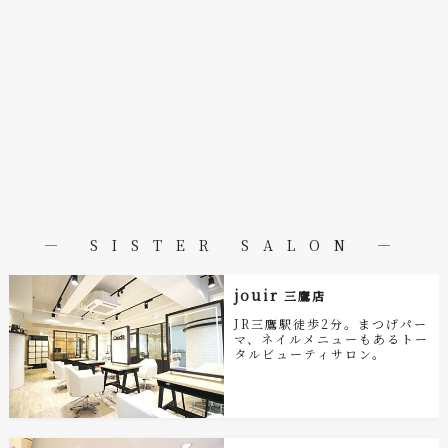
― SISTER SALON ―
jouir
三鷹店
JR三鷹駅徒歩2分。まつげパー
マ、ネイルメニューもあるトー
タルビューティサロン。